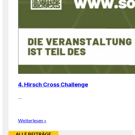
4. Hirsch Cross Challenge
…
Weiterlesen »
ALLE BEITRÄGE