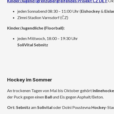
Kinder/Jugend (grenzübergreifendes Projekt CZ DE ):
Okt
jeden Sonnabend 08:30 – 11:00 Uhr (
Eishockey
&
Eisla
Zimni Stadion Varnsdorf (ČZ)
Kinder/Jugendliche (Floorball):
jeden Mittwoch, 18:00 – 19:30 Uhr
SoliVital Sebnitz
Hockey im Sommer
An trockenen Tagen von Mai bis Oktober gehört
Inlinehock
der Puck gegen einen
Ball
und Eis gegen Asphalt/Beton.
Ort:
Sebnitz
am
Solivital
oder Dolni Poustevna
Hockey
-Sta